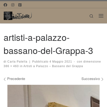
Passa al contenuto
Search
Me
artisti-a-palazzo-
bassano-del-Grappa-3
di
Carla Patella
|
Pubblicato
4 Maggio 2021
-
con dimensione
386 × 460
in
Artisti a Palazzo – Bassano del Grappa
Navigazione immagini
Precedente
Successivo