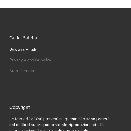
Carla Patella
Bologna – Italy
Privacy e cookie policy
Area riservata
Copyright
Le foto ed i dipinti presenti su questo sito sono protetti
dal diritto d’autore; sono vietate riproduzioni ed utilizzi
in qualsiasi contesto, digitale e non digitale.