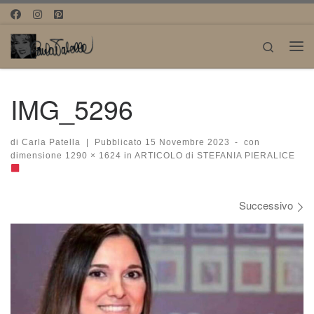
Passa al contenuto
Search
Me
IMG_5296
di
Carla Patella
|
Pubblicato
15 Novembre 2023
-
con
dimensione
1290 × 1624
in
ARTICOLO di STEFANIA PIERALICE
Navigazione immagini
Successivo