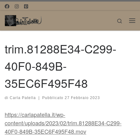
Passa al contenuto
Search
Me
trim.81288E34-C299-
40F0-849B-
35EC6F495F48
di
Carla Patella
|
Pubblicato
27 Febbraio 2023
https://carlapatella.it/wp-
content/uploads/2023/02/trim.81288E34-C299-
40F0-849B-35EC6F495F48.mov