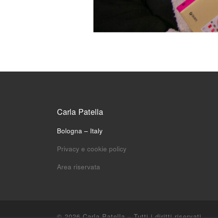
Carla Patella
Bologna – Italy
Privacy e cookie policy
Area riservata
© 2026
Carla Patella
– Tutti i diritti riservati