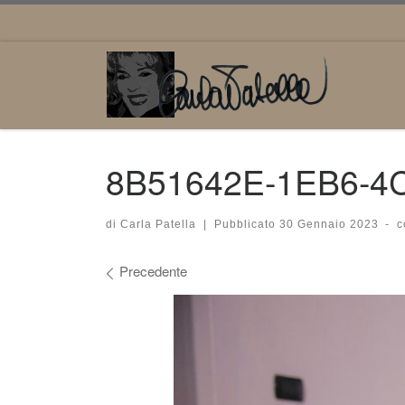
Passa al contenuto
8B51642E-1EB6-4
di
Carla Patella
|
Pubblicato
30 Gennaio 2023
-
c
Navigazione immagini
Precedente