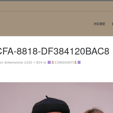
HOME
CFA-8818-DF384120BAC8
on dimensione
1242 × 824
in
CONGIUNTI