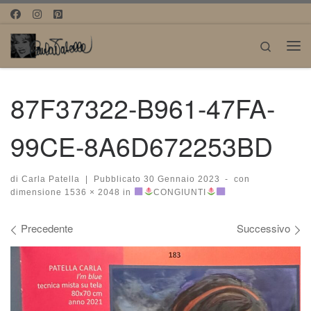
Passa al contenuto
Search
Me
87F37322-B961-47FA-
99CE-8A6D672253BD
di
Carla Patella
|
Pubblicato
30 Gennaio 2023
-
con
dimensione
1536 × 2048
in
CONGIUNTI
Navigazione immagini
Precedente
Successivo