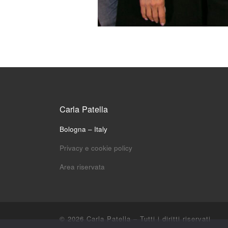
Carla Patella
Bologna – Italy
Privacy e cookie policy
Area riservata
© 2026
Carla Patella
– Tutti i diritti riservati