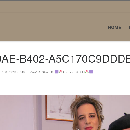
HOME
DAE-B402-A5C170C9DDD
on dimensione
1242 × 804
in
CONGIUNTI