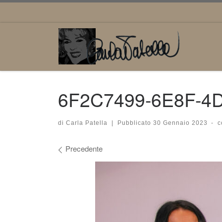
Passa al contenuto
6F2C7499-6E8F-4
di
Carla Patella
|
Pubblicato
30 Gennaio 2023
-
c
Navigazione immagini
Precedente