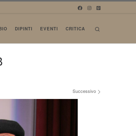
Search
BIO
DIPINTI
EVENTI
CRITICA
B
Successivo