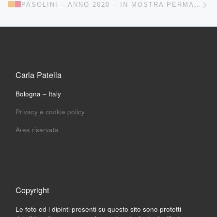
PASOLINI – ANNO 2020 – IN MOSTRA PERMANENTE ALLA BIBLIOTECA GALVANI-PASOLINI DI BOLOGNA
Carla Patella
Bologna – Italy
Privacy e cookie policy
Area riservata
Copyright
Le foto ed i dipinti presenti su questo sito sono protetti