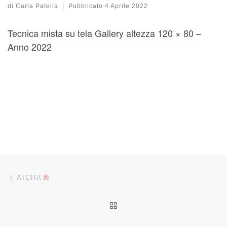
di
Carla Patella
|
Pubblicato
4 Aprile 2022
Tecnica mista su tela Gallery altezza 120 × 80 –
Anno 2022
Navigazione articoli
Articolo precedente
AICHA
RITORNA ALLA LISTA DEG
Ar